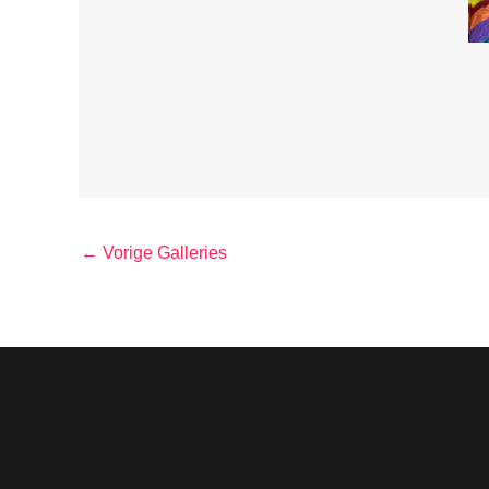
←
Vorige Galleries