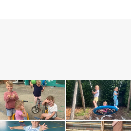
FAME! Sportkampen Ranst
Over ons
Foto’s
Inschr