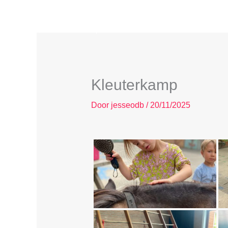
Spring
FAME! Sportkampen
naar
Sport-, dans en funkampen in Groot Ranst
de
inhoud
Kleuterkamp
Door
jesseodb
/
20/11/2025