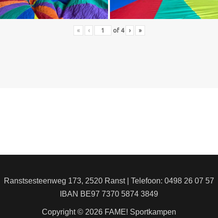
«
‹
of
4
›
»
Ranstsesteenweg 173, 2520 Ranst | Telefoon: 0498 26 07 57
IBAN BE97 7370 5874 3849
Copyright © 2026 FAME! Sportkampen